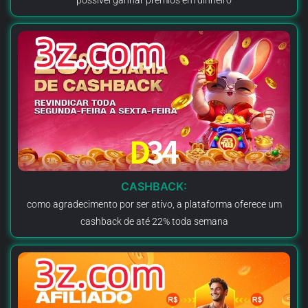
CASHBACK:
como agradecimento por ser ativo, a plataforma oferece um
cashback de até 22% toda semana