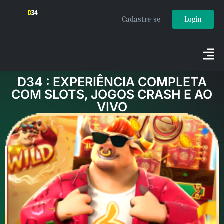
Cadastre-se
Login
D34 : EXPERIÊNCIA COMPLETA
COM SLOTS, JOGOS CRASH E AO
VIVO