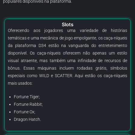
populares disponíveis na plataforma.
Slots
Oferecendo aos jogadores uma variedade de histórias
temáticas e uma mecânica de jogo empolgante, os caça-níqueis
da plataforma D34 estão na vanguarda do entretenimento
disponível. Os caça-níqueis oferecem não apenas um estilo
visual atraente, mas também uma infinidade de recursos de
bônus. Essas máquinas incluem rodadas grátis, símbolos
especiais como WILD e SCATTER. Aqui estão os caça-níqueis
mais usados:
Fortune Tiger
;
Fortune Rabbit;
Fortune Ox;
Dragon Hatch.