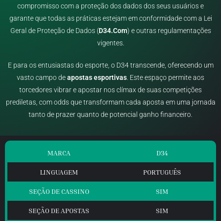
compromisso com a proteção dos dados dos seus usuários e
garante que todas as práticas estejam em conformidade com a Lei
Geral de Proteção de Dados (
D34.Com
) e outras regulamentações
vigentes.
E para os entusiastas do esporte, o D34 transcende, oferecendo um
vasto campo de
apostas
esportivas
. Este espaço permite aos
torcedores vibrar e apostar nos clímax de suas competições
prediletas, com odds que transformam cada aposta em uma jornada
tanto de prazer quanto de potencial ganho financeiro.
MARCA
D34
LINGUAGEM
PORTUGUÊS
SEÇÃO DE CASSINO
SIM
SEÇÃO DE APOSTAS
SIM