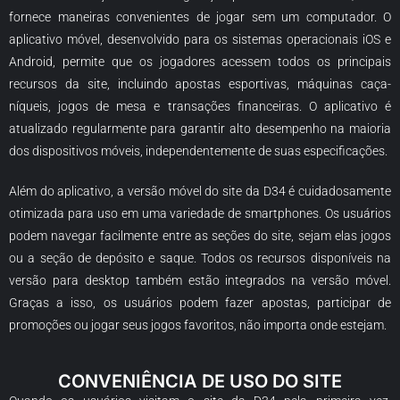
fornece maneiras convenientes de jogar sem um computador. O
aplicativo móvel, desenvolvido para os sistemas operacionais iOS e
Android, permite que os jogadores acessem todos os principais
recursos da site, incluindo apostas esportivas, máquinas caça-
níqueis, jogos de mesa e transações financeiras. O aplicativo é
atualizado regularmente para garantir alto desempenho na maioria
dos dispositivos móveis, independentemente de suas especificações.
Além do aplicativo, a versão móvel do site da D34 é cuidadosamente
otimizada para uso em uma variedade de smartphones. Os usuários
podem navegar facilmente entre as seções do site, sejam elas jogos
ou a seção de depósito e saque. Todos os recursos disponíveis na
versão para desktop também estão integrados na versão móvel.
Graças a isso, os usuários podem fazer apostas, participar de
promoções ou jogar seus jogos favoritos, não importa onde estejam.
CONVENIÊNCIA DE USO DO SITE