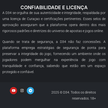
CONFIABILIDADE E LICENÇA
A D34 se orgulha de sua autenticidade e integridade, respaldada por
uma licença de Curaçao e certificações pertinentes. Esses selos de
aprovação asseguram que a plataforma opera dentro dos mais
rigorosos padrões e diretrizes do universo de apostas e jogos online.
Quando se trata de segurança, a D34 não faz concessões. A
plataforma emprega estratégias de segurança de ponta para
preservar a integridade do jogo, fornecendo um ambiente onde os
jogadores podem mergulhar na experiência de jogo com
tranquilidade e confiança, sabendo que estão em um espaço
protegido e confiável.
2025 © D34. Todos os direitos
reservados. 18+