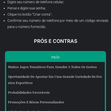
Digite seu número de telefone celular;
Pense e digite sua senha;
Clique no botão “Criar conta”;
Confirme seu número de telefone por meio de um código enviado
para o número fornecido.
PRÓS E CONTRAS
PRÓS
Muitos Jogos Temáticos Para Atender A Todos Os Gostos
Oportunidade De Apostar Em Uma Grande Variedade De Eve
ntos Esportivos
Probabilidades Favoráveis
Promoções E Bônus Personalizados